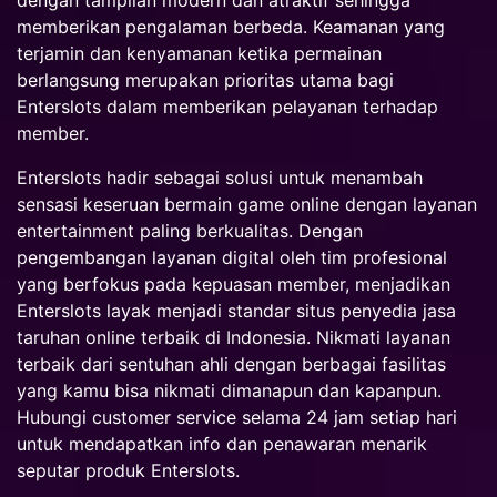
dengan tampilan modern dan atraktif sehingga
memberikan pengalaman berbeda. Keamanan yang
terjamin dan kenyamanan ketika permainan
berlangsung merupakan prioritas utama bagi
Enterslots dalam memberikan pelayanan terhadap
member.
Enterslots hadir sebagai solusi untuk menambah
sensasi keseruan bermain game online dengan layanan
entertainment paling berkualitas. Dengan
pengembangan layanan digital oleh tim profesional
yang berfokus pada kepuasan member, menjadikan
Enterslots layak menjadi standar situs penyedia jasa
taruhan online terbaik di Indonesia. Nikmati layanan
terbaik dari sentuhan ahli dengan berbagai fasilitas
yang kamu bisa nikmati dimanapun dan kapanpun.
Hubungi customer service selama 24 jam setiap hari
untuk mendapatkan info dan penawaran menarik
seputar produk Enterslots.