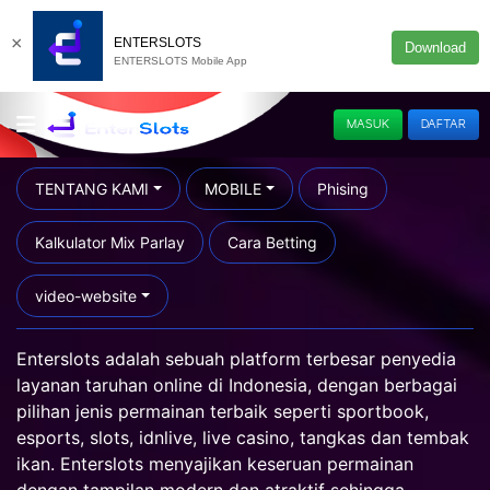
×
ENTERSLOTS
Download
ENTERSLOTS Mobile App
MASUK
DAFTAR
TENTANG KAMI
MOBILE
Phising
Kalkulator Mix Parlay
Cara Betting
video-website
Enterslots adalah sebuah platform terbesar penyedia
layanan taruhan online di Indonesia, dengan berbagai
pilihan jenis permainan terbaik seperti sportbook,
esports, slots, idnlive, live casino, tangkas dan tembak
ikan. Enterslots menyajikan keseruan permainan